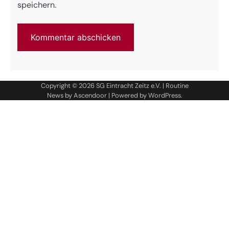
speichern.
Copyright © 2026
SG Eintracht Zeitz e.V.
| Routine
News by
Ascendoor
| Powered by
WordPress
.