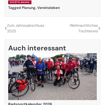
SPORTPLANUNG
Tagged
Planung
,
Vereinsleben
Beitragsnavigation
Zum Jahresabschluss
Weihnachtliches
2025
Tischtennis
Auch interessant
Radsportkalender 2026