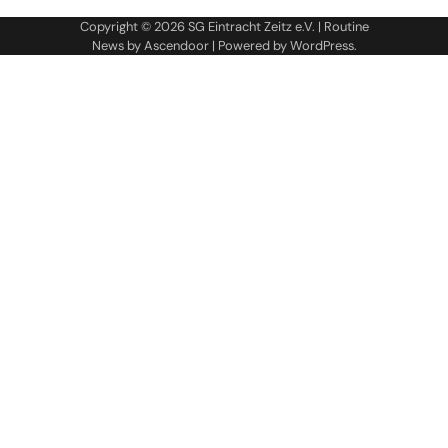
Copyright © 2026
SG Eintracht Zeitz e.V.
| Routine
News by
Ascendoor
| Powered by
WordPress
.