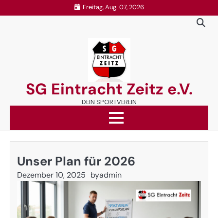
Skip
Freitag, Aug. 07, 2026
to
content
SG Eintracht Zeitz e.V.
DEIN SPORTVEREIN
Unser Plan für 2026
Dezember 10, 2025
by
admin